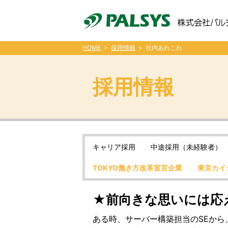
HOME
>
採用情報
> 社内あれこれ
採用情報
キャリア採用
中途採用（未経験者）
TOKYO働き方改革宣言企業
東京カイ
★前向きな思いには応
ある時、サーバー構築担当のSEか