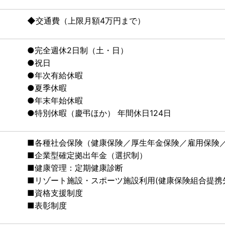
◆交通費（上限月額4万円まで）
●完全週休2日制（土・日）
●祝日
●年次有給休暇
●夏季休暇
●年末年始休暇
●特別休暇（慶弔ほか） 年間休日124日
■各種社会保険（健康保険／厚生年金保険／雇用保険
■企業型確定拠出年金（選択制）
■健康管理：定期健康診断
■リゾート施設・スポーツ施設利用(健康保険組合提携
■資格支援制度
■表彰制度