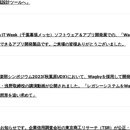
流設計ツールへ」
pan IT Week（千葉幕張メッセ）ソフトウェア＆アプリ開発展での、「Wagby 
できるアプリ開発製品です。ご来場の皆様ありがとうございました。
賢人倶楽部シンポジウム2023(秋葉原UDX)において、Wagbyを採用し
・浅野取締役の講演動画が公開されました。 「レガシーシステムをWa
想形を追い求めて」
さまへのお知らせです。企業信用調査会社の東京商工リサーチ（TSR）が公