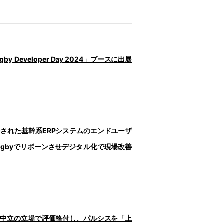
Developer Day 2024」ブースに出展
て開発された基幹系ERPシステムのエンドユーザ
gbyでリボーンさせデジタル化で現場改善
正・中立の立場で評価格付し、パルシスを「上